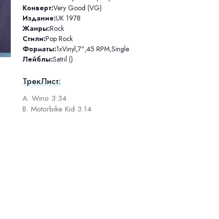
Конверт:
Very Good (VG)
Издание:
UK 1978
Жанры:
Rock
Стили:
Pop Rock
Форматы:
1xVinyl
,
7"
,
45 RPM
,
Single
Лейблы:
Satril ()
ТрекЛист:
A. Wino 3:34
B. Motorbike Kid 3:14