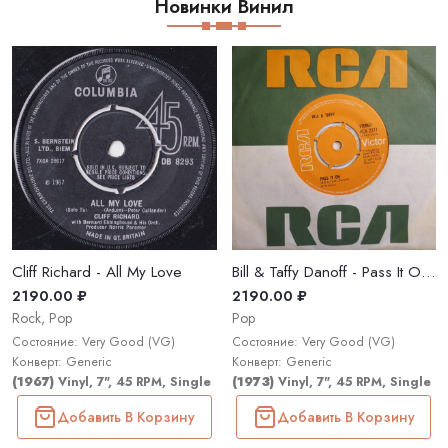
Новинки Винил
Cliff Richard - All My Love
Bill & Taffy Danoff - Pass It On / Didn't I Try
2190.00 ₽
2190.00 ₽
Rock, Pop
Pop
Состояние: Very Good (VG)
Состояние: Very Good (VG)
Конверт: Generic
Конверт: Generic
(1967)
Vinyl, 7", 45 RPM, Single
(1973)
Vinyl, 7", 45 RPM, Single
Добавить В Корзину
Добавить В Корзину