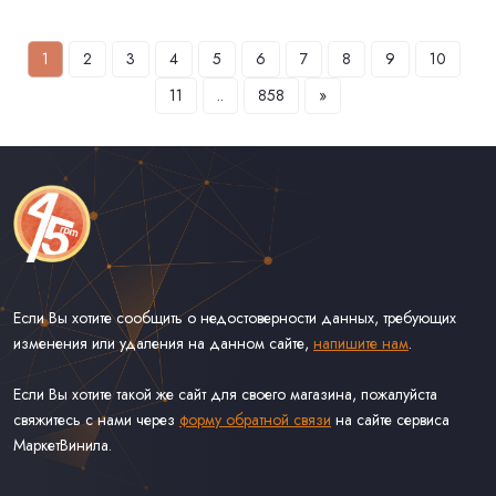
1
2
3
4
5
6
7
8
9
10
11
..
858
»
Если Вы хотите сообщить о недостоверности данных, требующих
изменения или удаления на данном сайте,
напишите нам
.
Если Вы хотите такой же сайт для своего магазина, пожалуйста
свяжитесь с нами через
форму обратной связи
на сайте сервиса
МаркетВинила.
Каталог Винила на Сорокопятках