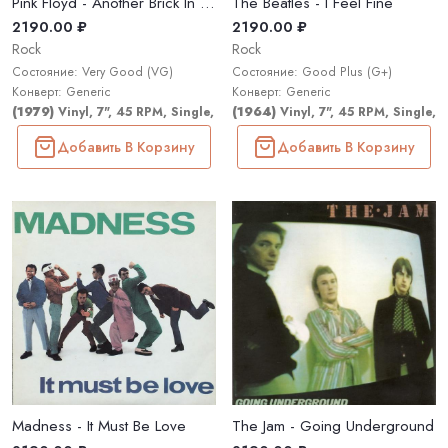
Pink Floyd - Another Brick In The Wall (Part II)
The Beatles - I Feel Fine
2190.00 ₽
2190.00 ₽
Rock
Rock
Состояние: Very Good (VG)
Состояние: Good Plus (G+)
Конверт: Generic
Конверт: Generic
(1979)
Vinyl, 7", 45 RPM, Single, Stereo
(1964)
Vinyl, 7", 45 RPM, Single,
Добавить В Корзину
Добавить В Корзину
Madness - It Must Be Love
The Jam - Going Underground