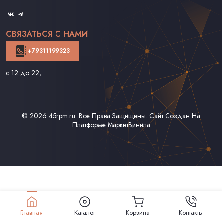
Оферта
СВЯЗАТЬСЯ С НАМИ
+79311199323
с 12 до 22
,
© 2026
45rpm.ru
. Все Права Защищены. Сайт Создан На
Платформе
МаркетВинила
Главная
Каталог
Корзина
Контакты