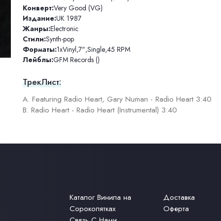
Конверт:
Very Good (VG)
Издание:
UK 1987
Жанры:
Electronic
Стили:
Synth-pop
Форматы:
1xVinyl
,
7"
,
Single
,
45 RPM
Лейблы:
GFM Records ()
ТрекЛист:
A. Featuring Radio Heart, Gary Numan - Radio Heart 3:40
B. Radio Heart - Radio Heart (Instrumental) 3:40
Каталог Винила на
Доставка
Сорокопятках
Оферта
Связь С Нами