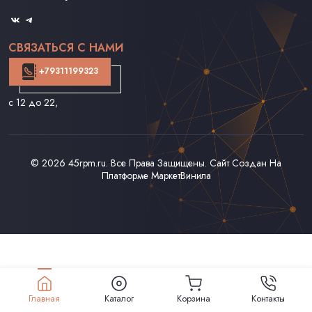
Оферта
СВЯЗАТЬСЯ С НАМИ
+79311199323
с 12 до 22
,
© 2026
45rpm.ru
. Все Права Защищены. Сайт Создан На
Платформе
МаркетВинила
Главная
Каталог
Корзина
Контакты