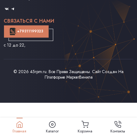
Оферта
СВЯЗАТЬСЯ С НАМИ
+79311199323
с 12 до 22
,
© 2026
45rpm.ru
. Все Права Защищены. Сайт Создан На
Платформе
МаркетВинила
Главная
Каталог
Корзина
Контакты