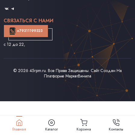
Оферта
СВЯЗАТЬСЯ С НАМИ
+79311199323
с 12 до 22
,
© 2026
45rpm.ru
. Все Права Защищены. Сайт Создан На
Платформе
МаркетВинила
Главная
Каталог
Корзина
Контакты